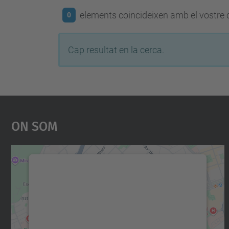
elements coincideixen amb el vostre c
0
Cap resultat en la cerca.
On Som
Necessitem el vostre consentiment
per carregar el servei Google Maps!
Utilitzem un servei de tercers per incrustar
contingut del mapa que pugui recollir dades
sobre la vostra activitat. Reviseu-ne els