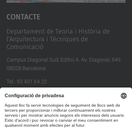
Accepta
Contacte
powered by
Usercentrics Consent
Management Platform
Departament de Teoria i Història de
l’Arquitectura i Tècniques de
Comunicació
Campus Diagonal Sud, Edifici A. Av. Diagonal, 649
08028 Barcelona
Tel.
:
93 401 64 20
E-mail
:
direccio.thatc@upc.edu
Directori UPC
Formulari de contacte