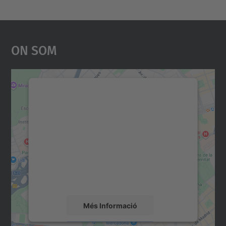
On Som
Necessitem el vostre
consentiment per carregar el
servei Google Maps!
Utilitzem un servei de tercers per incrustar
contingut del mapa que pugui recollir dades
sobre la vostra activitat. Reviseu-ne els
detalls i accepteu el servei per veure el
mapa.
Més Informació