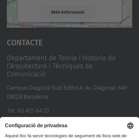
Més Informació
Accepta
Contacte
powered by
Usercentrics Consent
Management Platform
Departament de Teoria i Història de
l’Arquitectura i Tècniques de
Comunicació
Campus Diagonal Sud, Edifici A. Av. Diagonal, 649
08028 Barcelona
Tel.
:
93 401 64 20
E-mail
:
direccio.thatc@upc.edu
Directori UPC