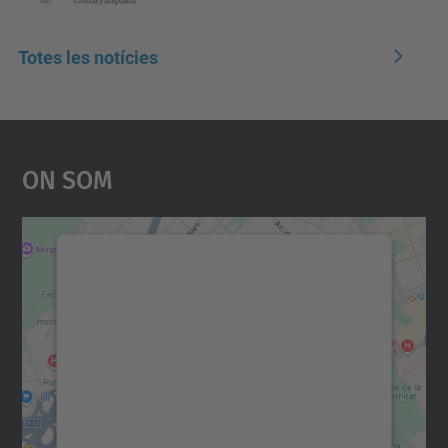
Totes les notícies
On Som
Necessitem el vostre
consentiment per carregar el
servei Google Maps!
Utilitzem un servei de tercers per incrustar
contingut del mapa que pugui recollir dades
sobre la vostra activitat. Reviseu-ne els
detalls i accepteu el servei per veure el
mapa.