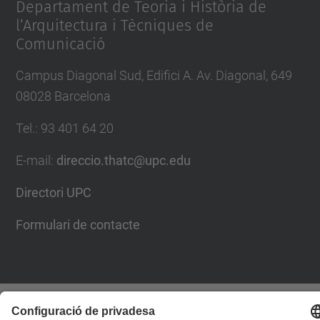
Departament de Teoria i Història de
l’Arquitectura i Tècniques de
Comunicació
Campus Diagonal Sud, Edifici A. Av. Diagonal, 649
08028 Barcelona
Tel.
:
93 401 64 20
E-mail
:
direccio.thatc@upc.edu
Directori UPC
Formulari de contacte
© UPC
Departament de Teoria i Història de l'Arquitectura i