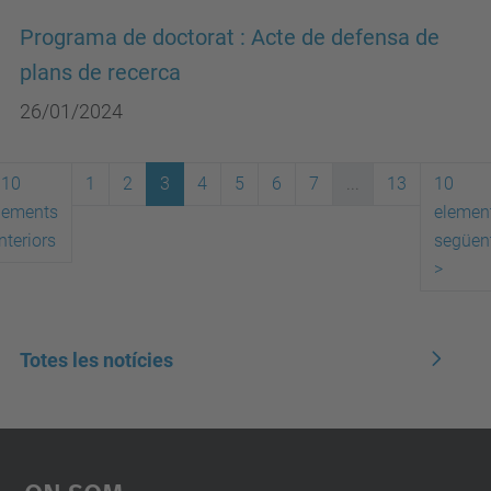
Programa de doctorat : Acte de defensa de
plans de recerca
26/01/2024
10
1
2
3
4
5
6
7
...
13
10
lements
elemen
nteriors
següen
>
Totes les notícies
On Som