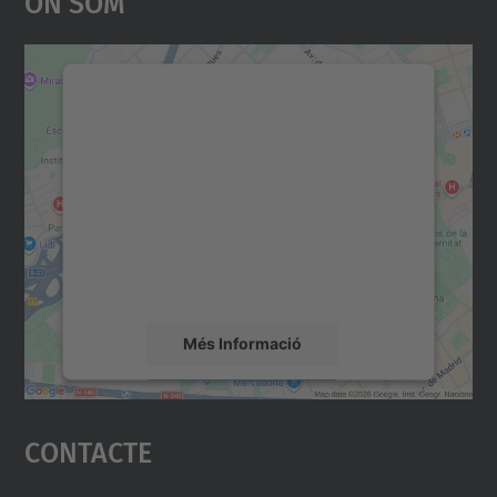
Necessitem el vostre
consentiment per carregar el
servei Google Maps!
Utilitzem un servei de tercers per incrustar
contingut del mapa que pugui recollir dades
sobre la vostra activitat. Reviseu-ne els
detalls i accepteu el servei per veure el
mapa.
Més Informació
Accepta
Contacte
powered by
Usercentrics Consent
Management Platform