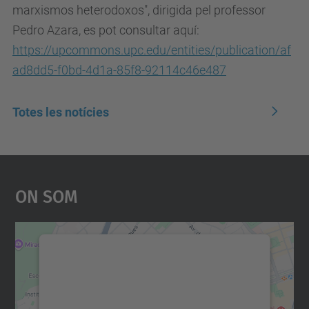
marxismos heterodoxos", dirigida pel professor
Pedro Azara, es pot consultar aquí:
https://upcommons.upc.edu/entities/publication/af
ad8dd5-f0bd-4d1a-85f8-92114c46e487
Totes les notícies
On Som
Necessitem el vostre
consentiment per carregar el
servei Google Maps!