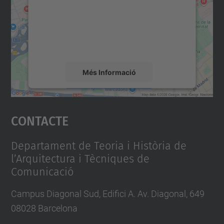
Utilitzem un servei de tercers per incrustar
contingut del mapa que pugui recollir dades
sobre la vostra activitat. Reviseu-ne els
detalls i accepteu el servei per veure el
mapa.
Més Informació
Accepta
Contacte
powered by
Usercentrics Consent
Management Platform
Departament de Teoria i Història de
l’Arquitectura i Tècniques de
Comunicació
Campus Diagonal Sud, Edifici A. Av. Diagonal, 649
08028 Barcelona