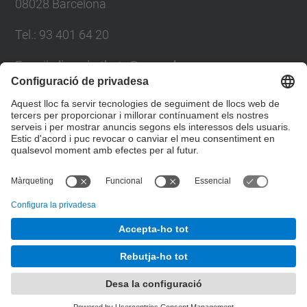
08028 Barcelona
Tel.
:
93 401 64 20
E-mail
:
direccio.thatc@upc.edu
Directori UPC
Formulari de contacte
© UPC
Departament de Teoria i Història de l'Arquitectura i
Tècniques de Comunicació
Desenvolupat amb
Mapa del lloc
Accessibilitat
Avís legal
Configuració de privadesa