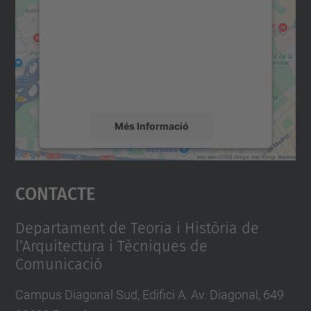
servei Google Maps!
Utilitzem un servei de tercers per incrustar
contingut del mapa que pugui recollir dades
sobre la vostra activitat. Reviseu-ne els
detalls i accepteu el servei per veure el
mapa.
Més Informació
Accepta
Contacte
powered by
Usercentrics Consent
Management Platform
Departament de Teoria i Història de
l’Arquitectura i Tècniques de
Comunicació
Campus Diagonal Sud, Edifici A. Av. Diagonal, 649