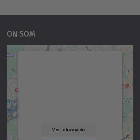
On Som
Necessitem el vostre
consentiment per carregar el
servei Google Maps!
Utilitzem un servei de tercers per incrustar
contingut del mapa que pugui recollir dades
sobre la vostra activitat. Reviseu-ne els
detalls i accepteu el servei per veure el
mapa.
Més Informació