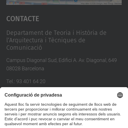
Accepta
Contacte
powered by
Usercentrics Consent
Management Platform
Departament de Teoria i Història de
l’Arquitectura i Tècniques de
Comunicació
Campus Diagonal Sud, Edifici A. Av. Diagonal, 649
08028 Barcelona
Tel.
:
93 401 64 20
E-mail
:
direccio.thatc@upc.edu
Directori UPC
Formulari de contacte